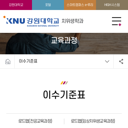
학과소개
학생활동
강원대학교
포털
스마트캠퍼스 e-루리
HIGH시스템
치위생학과
교육과정
이수기준표
이수기준표
로드맵(전공교육과정)
로드맵(임상치위생교육과정)