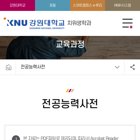
학과소개
학생활동
강원대학교
포털
스마트캠퍼스 e-루리
HIGH시스템
치위생학과
교육과정
전공능력사전
전공능력사전
본 자료는 PDF파일로 제공되며, 따라서 Acrobat Reader
1